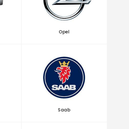
Opel
Saab