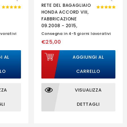
RETE DEL BAGAGLIAIO
HONDA ACCORD VIII,
FABBRICAZIONE
09.2008 - 2015,
CARROZZERIA AUTO
vorativi
Consegna in 4-5 giorni lavorativi
FAMIGLIARE | K0291
€25,00
I AL
AGGIUNGI AL
LO
CARRELLO
ZZA
VISUALIZZA
LI
DETTAGLI