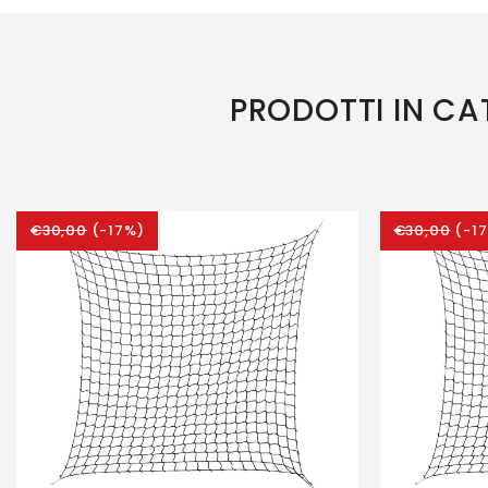
PRODOTTI IN C
€30,00
(-17%)
€30,00
(-1