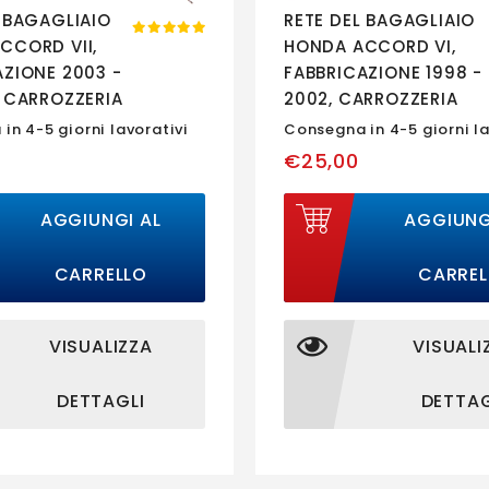
L BAGAGLIAIO
RETE DEL BAGAGLIAIO
CCORD VII,
HONDA ACCORD VI,
AZIONE 2003 -
FABBRICAZIONE 1998 -
, CARROZZERIA
2002, CARROZZERIA
| K0461
BERLINA | K0461
in 4-5 giorni lavorativi
Consegna in 4-5 giorni la
€25,00
AGGIUNGI AL
AGGIUNG
CARRELLO
CARREL
VISUALIZZA
VISUALI
DETTAGLI
DETTAG