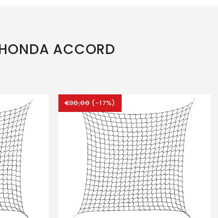
O HONDA ACCORD
€30,00
(-17%)