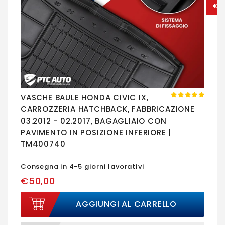
€6
V
C
P
C
VASCHE BAULE HONDA CIVIC IX,
CARROZZERIA HATCHBACK, FABBRICAZIONE
03.2012 - 02.2017, BAGAGLIAIO CON
PAVIMENTO IN POSIZIONE INFERIORE |
TM400740
Consegna in 4-5 giorni lavorativi
€50,00
AGGIUNGI AL CARRELLO