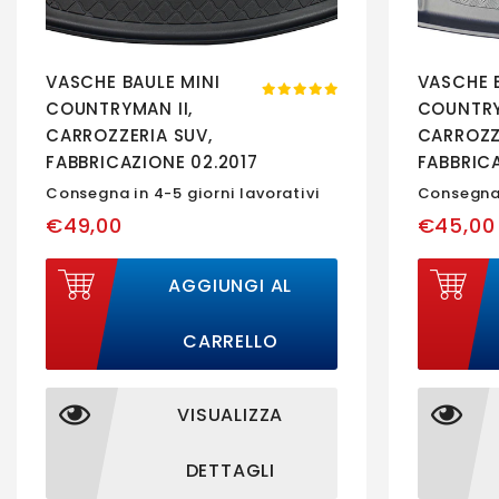
VASCHE BAULE MINI
VASCHE 
COUNTRYMAN II,
COUNTRYM
CARROZZERIA SUV,
CARROZZ
FABBRICAZIONE 02.2017
FABBRICA
- PRESENTE,
- PRESEN
Consegna in 4-5 giorni lavorativi
Consegna 
BAGAGLIAIO CON
POSTERI
€49,00
€45,00
PAVIMENTO IN
RECLINAB
POSIZIONE SUPERIORE
193558B
AGGIUNGI AL
#1
CARRELLO
VISUALIZZA
DETTAGLI