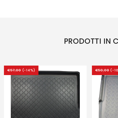
PRODOTTI IN
€57,00
(-14%)
€50,00
(-1