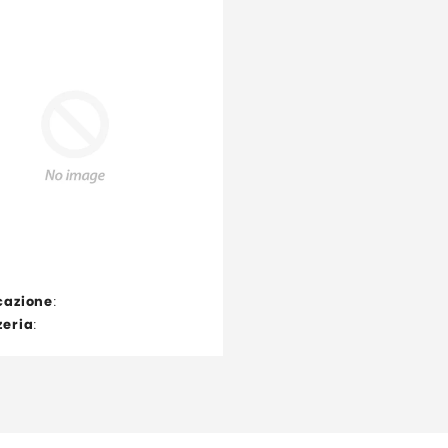
cazione
:
zeria
: