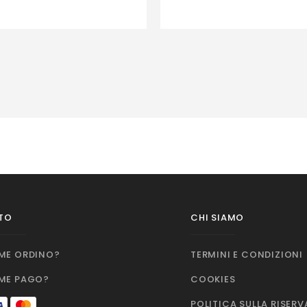
TO
CHI SIAMO
ME ORDINO?
TERMINI E CONDIZIONI
ME PAGO?
COOKIES
POLITICA SULLA RISER