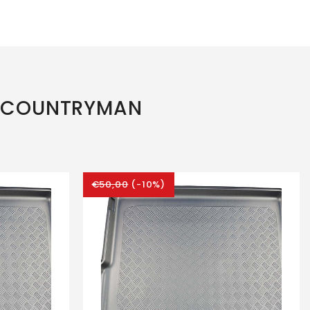
I COUNTRYMAN
€50,00
(-10%)