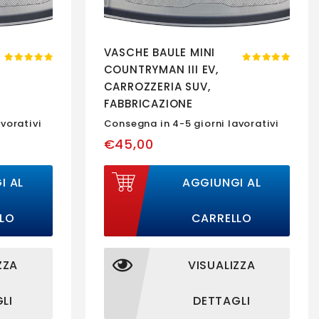
VASCHE BAULE MINI
COUNTRYMAN III EV,
CARROZZERIA SUV,
FABBRICAZIONE
03.2024 - PRESENTE,
vorativi
Consegna in 4-5 giorni lavorativi
SEDILE POSTERIORE
€45,00
RECLINABILE |
193558BSC
I AL
AGGIUNGI AL
LO
CARRELLO
ZZA
VISUALIZZA
LI
DETTAGLI