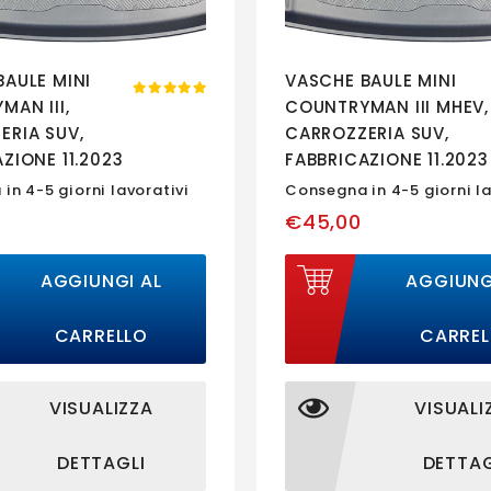
BAULE MINI
VASCHE BAULE MINI
AN III,
COUNTRYMAN III MHEV,
ERIA SUV,
CARROZZERIA SUV,
ZIONE 11.2023
FABBRICAZIONE 11.2023
TE, SEDILE
- PRESENTE, SEDILE
in 4-5 giorni lavorativi
Consegna in 4-5 giorni la
ORE
POSTERIORE
€45,00
ILE |
RECLINABILE |
SC
193558BSC
AGGIUNGI AL
AGGIUNG
CARRELLO
CARREL
VISUALIZZA
VISUALI
DETTAGLI
DETTAG