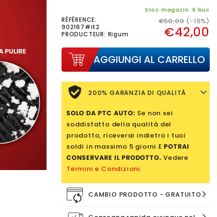
Stoc magazin: 6 buc
RÉFÉRENCE:
€50,00
(-16%)
902167#it2
€42,00
PRODUCTEUR: Rigum
AGGIUNGI AL CARRELLO
200% GARANZIA DI QUALITÀ
SOLO DA PTC AUTO:
Se non sei
soddisfatto della qualità del
prodotto, riceverai indietro i tuoi
soldi in massimo 5 giorni E
POTRAI
CONSERVARE IL PRODOTTO.
Vedere
Termini e Condizioni
.
CAMBIO PRODOTTO - GRATUITO
Sì, a volte scegliamo i prodotti