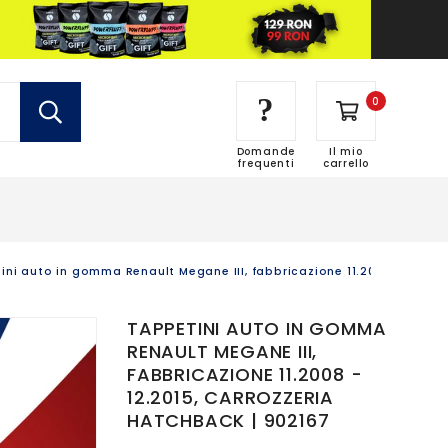
?
0
Domande
Il mio
frequenti
carrello
ini auto in gomma Renault Megane III, fabbricazione 11.2008 - 12.201
TAPPETINI AUTO IN GOMMA
RENAULT MEGANE III,
FABBRICAZIONE 11.2008 -
12.2015, CARROZZERIA
HATCHBACK | 902167