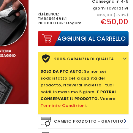
Consegna in 4-5
giorni lavorativi
RÉFÉRENCE:
€65,00
(-23%)
TM548614#it1
€50,00
PRODUCTEUR: Frogum
AGGIUNGI AL CARRELLO
200% GARANZIA DI QUALITÀ
SOLO DA PTC AUTO:
Se non sei
soddisfatto della qualità del
prodotto, riceverai indietro i tuoi
soldi in massimo 5 giorni E
POTRAI
CONSERVARE IL PRODOTTO.
Vedere
Termini e Condizioni
.
CAMBIO PRODOTTO - GRATUITO