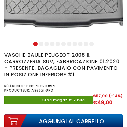
1
2
3
4
5
6
7
8
9
10
11
VASCHE BAULE PEUGEOT 2008 II,
CARROZZERIA SUV, FABBRICAZIONE 01.2020
- PRESENTE, BAGAGLIAIO CON PAVIMENTO
IN POSIZIONE INFERIORE #1
RÉFÉRENCE:
193578GRD#it1
PRODUCTEUR: Aristar GRD
€57,00
(-14%)
Stoc magazin: 2 buc
€49,00
AGGIUNGI AL CARRELLO