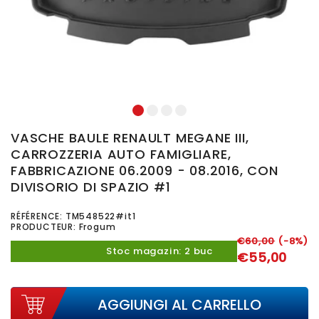
1
2
3
4
VASCHE BAULE RENAULT MEGANE III,
CARROZZERIA AUTO FAMIGLIARE,
FABBRICAZIONE 06.2009 - 08.2016, CON
DIVISORIO DI SPAZIO #1
RÉFÉRENCE:
TM548522#it1
PRODUCTEUR: Frogum
€60,00
(-8%)
Stoc magazin: 2 buc
€55,00
AGGIUNGI AL CARRELLO