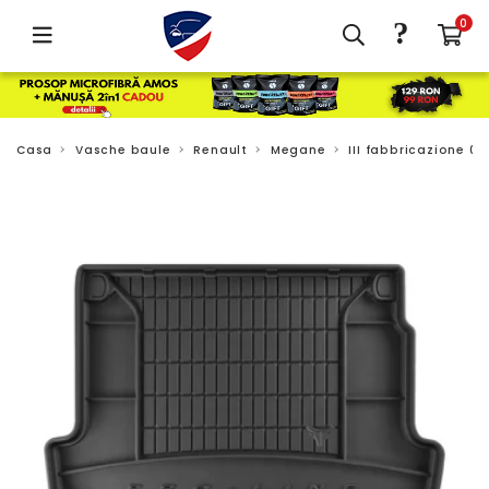
?
0
Casa
Vasche baule
Renault
Megane
III fabbricazione 06