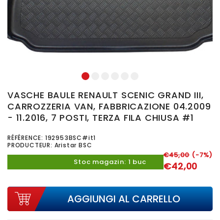
1
2
3
4
5
6
VASCHE BAULE RENAULT SCENIC GRAND III,
CARROZZERIA VAN, FABBRICAZIONE 04.2009
- 11.2016, 7 POSTI, TERZA FILA CHIUSA #1
RÉFÉRENCE:
192953BSC#it1
PRODUCTEUR: Aristar BSC
€45,00
(-7%)
Stoc magazin: 1 buc
€42,00
AGGIUNGI AL CARRELLO