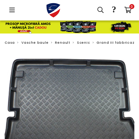
?
0
Casa
Vasche baule
Renault
Scenic
Grand III fabbricazio