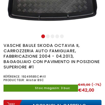
1
2
3
4
5
VASCHE BAULE SKODA OCTAVIA II,
CARROZZERIA AUTO FAMIGLIARE,
FABBRICAZIONE 2004 - 04.2013,
BAGAGLIAIO CON PAVIMENTO IN POSIZIONE
SUPERIORE #1
RÉFÉRENCE:
192495BSC#it1
PRODUCTEUR: Aristar BSC
€45,00
(-7%)
Stoc magazin: 3 buc
€42,00