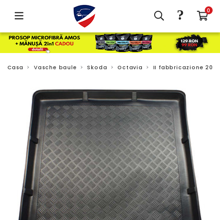
?
0
Casa
Vasche baule
Skoda
Octavia
II fabbricazione 2004